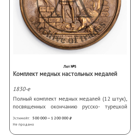
Лот №5
Комплект медных настольных медалей
1830-е
Полный комплект медных медалей (12 штук),
посвященных окончанию русско- турецкой
войны 1828- 1829 г.
Эстимейт:
500 000 — 1 200 000
СОСТОЯНИЕ!!!
Не продано
Автор модели: граф Ф. П. Толстой, исполнили:
А. А. Клепиков (аверс), А. П. Лялин (реверс).