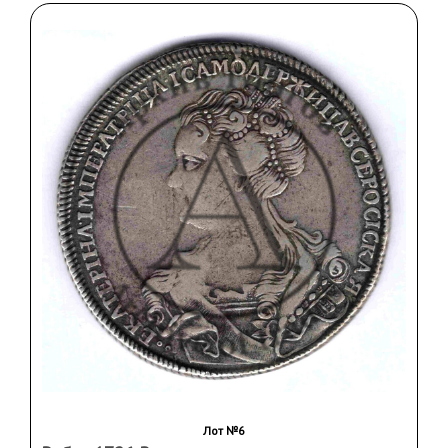
Санкт-Петербургский монетный двор. Бронза,
d – 65 мм.
Полный комплект медалей отсутствует в
собрании многих музеев! В частности, на
сайте Государственного исторического музей
Южного Урала представлены только 5
медалей этой серии.
На аукционах медали этой серии встречаются
крайне редко и в разрозненном виде.
Лот №6