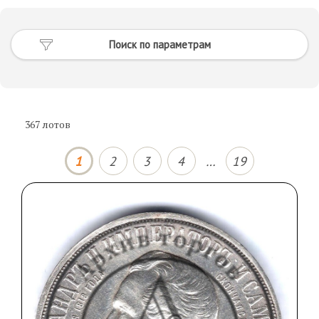
367
лотов
1
2
3
4
…
19