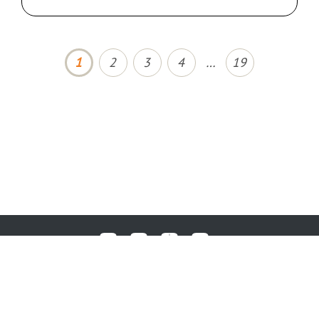
1
2
3
4
…
19
Любые вопросы, жалобы или пожелания по работе аукциона вы
© 2017-2026. Аукционный Дом №1
можете отправить нам через форму обратной связи: