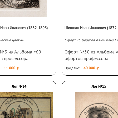
Иван Иванович (1832-1898)
Шишкин Иван Иванович (1832-
Лесные цветы»
Офорт «С берегов Камы близ Е
№3 из Альбома «60
Офорт №50 из Альбома 
в профессора
офортов профессора
шкина. 1870—1892.
И.И.Шишкина. 1870—1892
11 000
Продано:
40 000
енность и издание
Собственность и издание
кса в С.-Петербурге».
А.А.Маркса в С.-Петербург
 1873 год. Бумага, офорт.
Россия, 1885 год. Бумага,
Лот №14
Лот №15
8 см (оттиск). 40,5 Х 30,5
15,2 Х 27 см (оттиск). 30,
т). Подпись и дата слева
40,5 см (лист). Подпись и
Загрязнения
справа внизу. Загрязнения