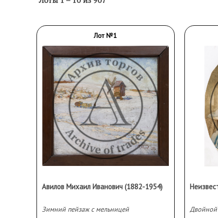
Лоты
1
–
10
из 907
Лот №1
Авилов Михаил Иванович (1882-1954)
Неизвес
Зимний пейзаж с мельницей
Двойной