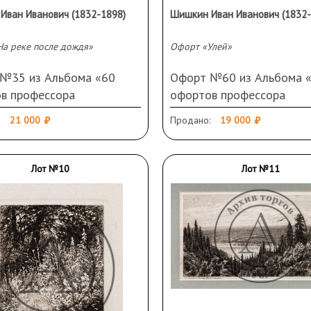
Иван Иванович (1832-1898)
Шишкин Иван Иванович (1832-
а реке после дождя»
Офорт «Улей»
№35 из Альбома «60
Офорт №60 из Альбома 
в профессора
офортов профессора
шкина. 1870—1892.
И.И.Шишкина. 1870—1892
21 000
Продано:
19 000
енность и издание
Собственность и издание
кса в С.-Петербурге».
А.А.Маркса в С.-Петербург
 1887 год. Бумага, офорт.
Россия, 1892 год. Бумага,
Лот №10
Лот №11
15,2 см (оттиск). 40,5 Х
12,7 Х 21 см (оттиск). 30,
 (лист). Подпись слева
40,5 см (лист). Загрязнен
Загрязнения