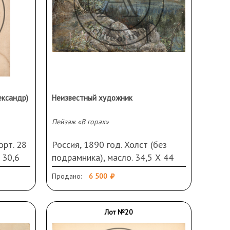
ександр)
Неизвестный художник
Пейзаж «В горах»
орт. 28
Россия, 1890 год. Холст (без
 30,6
подрамника), масло. 34,5 Х 44
ата
см. Неразборчивая подпись
Продано:
6 500
ением.
(М.Мусина?) и дата справа внизу.
Прорывы, повреждения,
загрязнения. Требует
Лот №20
реставрации