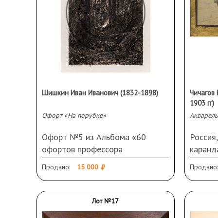
Шишкин Иван Иванович (1832-1898)
Чичагов 
1903 гг)
Офорт «На порубке»
Акварель
Офорт №5 из Альбома «60
Россия,
офортов профессора
каранда
И.И.Шишкина. 1870—1892.
см. Под
Продано:
15 000
Продано:
Собственность и издание
Загряз
А.А.Маркса в С.-Петербурге».
Стекло
Россия, 1873-1892 годы. Бумага,
Лот №17
офорт. 15,2 Х 10,6 см (оттиск).