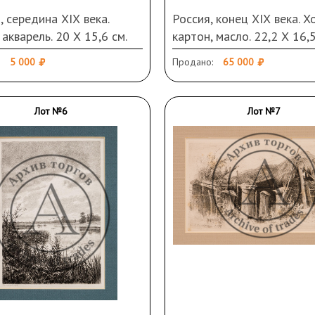
 середина ХIХ века.
Россия, конец ХIХ века. Х
 акварель. 20 Х 15,6 см.
картон, масло. 22,2 Х 16,
нения, повреждения,
обороте карандашом
5 000
Продано:
65 000
ы
"И.Шишкинъ" и дата "188.."
Загрязнения, повреждени
Лот №6
Лот №7