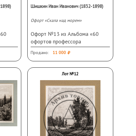
1898)
Шишкин Иван Иванович (1832-1898)
Офорт «Скала над морем»
«60
Офорт №13 из Альбома «60
офортов профессора
.
И.И.Шишкина. 1870—1892.
Продано:
11 000
Собственность и издание
е».
А.А.Маркса в С.-Петербурге».
 офорт.
Россия, конец ХIХ века. Бумага,
Лот №12
5 Х
офорт. 12 Х 9 см (оттиск). 40,5 Х
ия
30,5 см (лист). Загрязнения