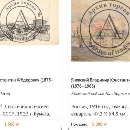
стантин Фёдорович (1875–
Яновский Владимир Констант
(1876–1966)
Посад
Крымский пейзаж. На обороте 
 3 из серии «Сергиев
Россия, 1916 год. Бумага,
 СССР, 1923 г. Бумага,
акварель. 47,2 Х 54,8 см.
фия. 29,5 Х 44,5 см.
Подпись и дата справа вн
1 500
Продано:
5 000
дения, утраты слева,
Повреждения по краям