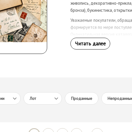
живопись, декоративно-прикла
бронза), букинистика, открытки
Уважаемые покупатели, обраща
формируется по мере поступле
Окончательная версия каталог
сентября 2019 года
рии
Лот
Проданные
Непроданны