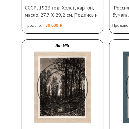
СССР, 1923 год. Холст, картон,
Россия,
масло. 27,7 Х 29,2 см. Подпись и
Бумага,
дата справа внизу. Загрязнения,
Загряз
Продано:
20 000
Продано:
небольшие сколы красочного
надрыв
слоя. В раме
Лот №5