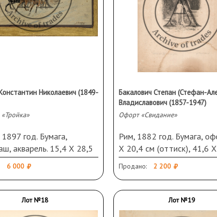
Константин Николаевич (1849-
Бакалович Степан (Стефан-Ал
Владиславович (1857-1947)
 «Тройка»
Офорт «Свидание»
 1897 год. Бумага,
Рим, 1882 год. Бумага, оф
ш, акварель. 15,4 Х 28,5
Х 20,4 см (оттиск), 41,6 Х
пись и дата справа внизу.
см (в свету). Подпись и д
6 000
Продано:
2 200
нения, повреждения.
слева внизу под изображ
Загрязнения, надрывы,
повреждения.
Лот №18
Лот №19