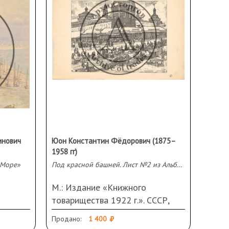
инович
Юон Константин Фёдорович (1875–
1958 гг)
«Море»
Под красной башней. Лист №2 из Альбома литографий «Сергиев Посад»
М.: Издание «Книжного
товарищества 1922 г.». СССР,
изу.
1923 год. Бумага, литография.
Продано:
1 400
29,5 Х 45 см. Повреждения и