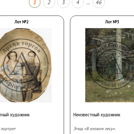
1
2
3
4
…
46
Лот №2
Лот №3
тный художник
Неизвестный художник
 портрет
Этюд «В еловом лесу».