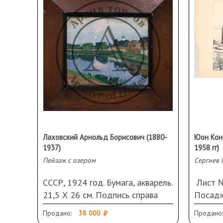
40,5 Х 30,5 см (лист). Подпись и
дата слева внизу. Загрязнения
Лаховский Арнольд Борисович (1880-
Юон Кон
1937)
1958 гг)
Пейзаж с озером
Сергиев 
СССР, 1924 год. Бумага, акварель.
Лист №
21,5 Х 26 см. Подпись справа
Посад».
внизу. Слева внизу авторская
литогра
Продано:
38 000
Продано:
дарственная надпись и дата. В
Повреж