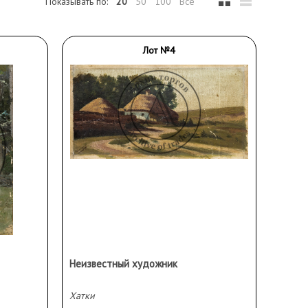
Показывать по:
20
50
100
Все
Лот №4
Неизвестный художник
Хатки