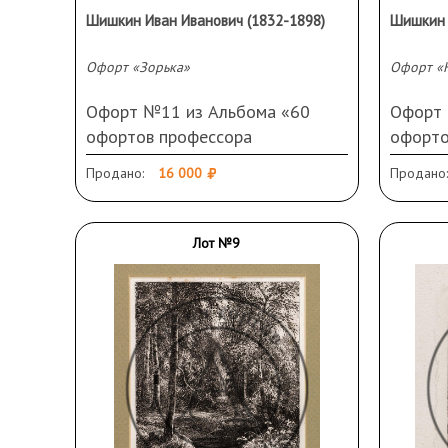
Шишкин Иван Иванович (1832-1898)
Шишкин 
Офорт «Зорька»
Офорт «Н
Офорт №11 из Альбома «60
Офорт 
офортов профессора
офорто
И.И.Шишкина. 1870—1892.
И.И.Ши
Продано:
16 000
Продано:
Собственность и издание
Собств
А.А.Маркса в С.-Петербурге».
А.А.Мар
Россия, 1876 год. Бумага, офорт.
Россия,
Лот №9
18,5 Х 14 см (оттиск). 40,5 Х
21,5 Х 
30,5 см (лист). Подпись справа
30,5 см
внизу. Загрязнения
внизу. 