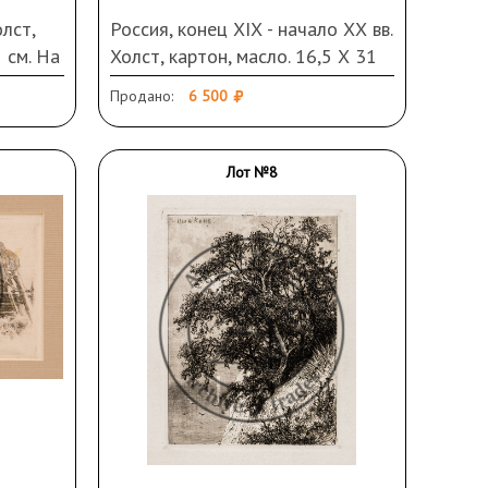
олст,
Россия, конец ХIХ - начало ХХ вв.
5 см. На
Холст, картон, масло. 16,5 Х 31
см. Неразборчивая подпись
Продано:
6 500
.
слева внизу. Загрязнения,
я
повреждения.
Лот №8