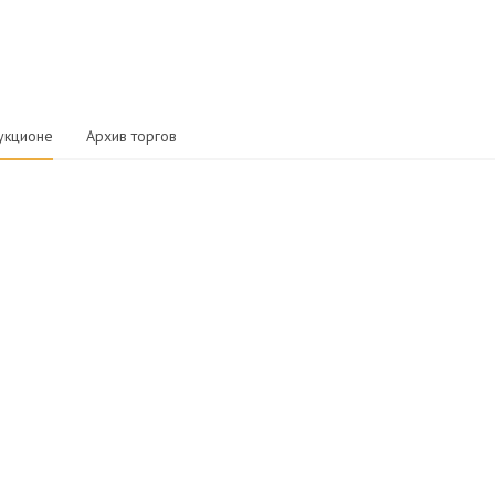
укционе
Архив торгов