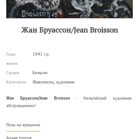
Жан Бруассон/Jean Broisson
Годы
1941 г.р.
жизни:
Страна:
Бельгия
Категория:
Живописец, художник
Жан Бруассон/Jean Broisson
- бельгийский художник-
абстракционист
Лоты на аукционе
Архив торгов