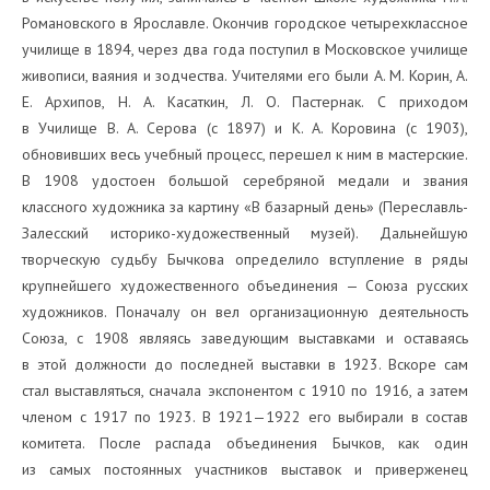
Романовского в Ярославле. Окончив городское четырехклассное
училище в 1894, через два года поступил в Московское училище
живописи, ваяния и зодчества. Учителями его были А. М. Корин, А.
Е. Архипов, Н. А. Касаткин, Л. О. Пастернак. С приходом
в Училище В. А. Серова (c 1897) и К. А. Коровина (с 1903),
обновивших весь учебный процесс, перешел к ним в мастерские.
В 1908 удостоен большой серебряной медали и звания
классного художника за картину «В базарный день» (Переславль-
Залесский историко-художественный музей). Дальнейшую
творческую судьбу Бычкова определило вступление в ряды
крупнейшего художественного объединения — Союза русских
художников. Поначалу он вел организационную деятельность
Союза, с 1908 являясь заведующим выставками и оставаясь
в этой должности до последней выставки в 1923. Вскоре сам
стал выставляться, сначала экспонентом с 1910 по 1916, а затем
членом с 1917 по 1923. В 1921—1922 его выбирали в состав
комитета. После распада объединения Бычков, как один
из самых постоянных участников выставок и приверженец