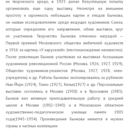
их творческого кредо, в 1925 делал безуспешную попытку
организовать еще одну выставку. Несмотря на внешнюю
простоту и скромность небольших картин и этюдов Бычкова,
он назван исследователями среди ведущих художников Союза,
которые определяли его направление, облик выставок, круг
их участников. Творчество Бычкова отмечено наградой —
Первой премией Московского общества любителей художеств
в 1916 за картину «У каруселей» (местонахождение неизвестно).
После революции Бычков участвовал на выставках Ассоциации
художников революционной России (Москва, 1926, 1927, 1929),
Общество художников-реалистов (Москва, 1927, 1928, член-
учредитель) и др. Работы Бычкова экспонировались за рубежом:
Нью-Йорк (1924), Токио (1927), Кельн(1927) и др. Персональные
выставки состоялись в Москве (1950) и в Ярославле (1985).
Бычков вел активную преподавательскую работу: в средней
школе в Москве (1902−1945) и в Московском областном
художественно-педагогическом училище памяти 1905
года(1945−1954). Произведения Бычкова имеются в музеях
страны и частных коллекциях