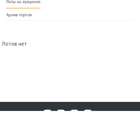
Лоты на аукционе
Архив торгов
Лотов нет
Любые вопросы, жалобы или пожелания по работе аукциона вы
© 2017-2026. Аукционный Дом №1
можете отправить нам через форму обратной связи: