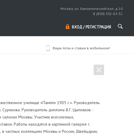
Москва, ул. Хамовнический вал, д.10
8 (800) 302-63-32
ВХОД / РЕГИСТРАЦИЯ
Ваши лоты и ставки в мобильном!
жественное училище «Памяти 1905 г.». Руководитель
 Сурикова. Руководитель диплома В.Г. Цыплаков. -
х салонах Москвы. Участник всесоюзных,
тавок. Работы находятся в картинной галерее г.
 в частных коллекциях Москвы и России, Швейцарии,