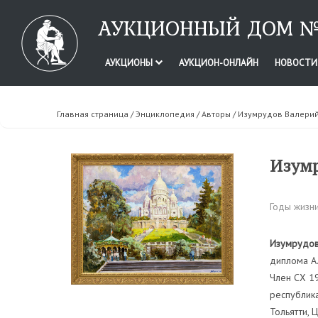
АУКЦИОННЫЙ ДОМ №
АУКЦИОНЫ
АУКЦИОН-ОНЛАЙН
НОВОСТ
Главная страница
/
Энциклопедия
/
Авторы
/ Изумрудов Валери
Изумр
Годы жизни
Изумрудов
диплома А.
Член СХ 19
республика
Тольятти, 