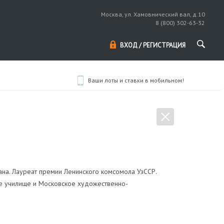
Москва, ул. Хамовнический вал, д.10
8 (800) 302-63-32
ВХОД / РЕГИСТРАЦИЯ
Ваши лоты и ставки в мобильном!
ана. Лауреат премии Ленинского комсомола УзССР.
ое училище и Московское художественно-