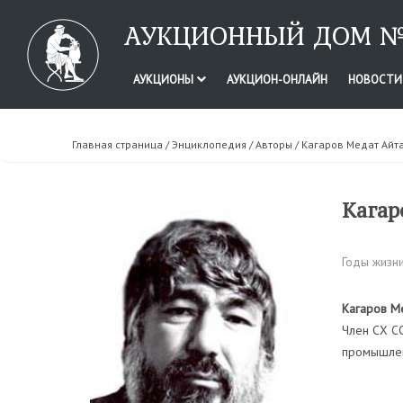
АУКЦИОННЫЙ ДОМ №
АУКЦИОНЫ
АУКЦИОН-ОНЛАЙН
НОВОСТ
Главная страница
/
Энциклопедия
/
Авторы
/ Кагаров Медат Айт
Кагар
Годы жизни
Кагаров М
Член СХ СС
промышлен