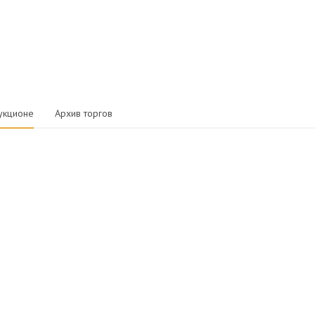
укционе
Архив торгов