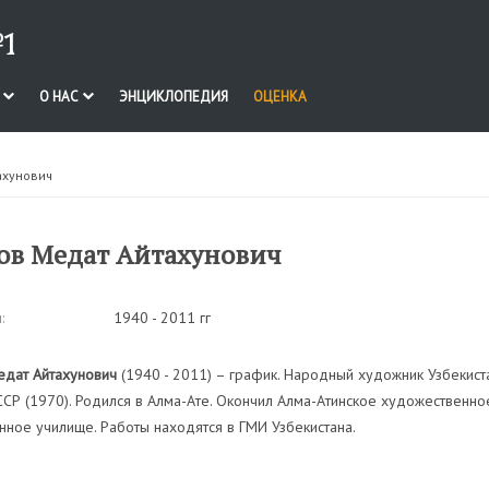
1
И
О НАС
ЭНЦИКЛОПЕДИЯ
ОЦЕНКА
ахунович
ов Медат Айтахунович
:
1940 - 2011 гг
едат Айтахунович
(1940 - 2011) – график. Народный художник Узбекист
СР (1970). Родился в Алма-Ате. Окончил Алма-Атинское художественн
ное училище. Работы находятся в ГМИ Узбекистана.