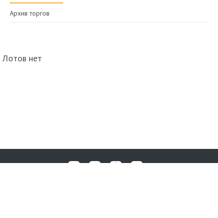
Архив торгов
Лотов нет
Любые вопросы, жалобы или пожелания по работе аукциона вы
© 2017-2026. Аукционный Дом №1
можете отправить нам через форму обратной связи: