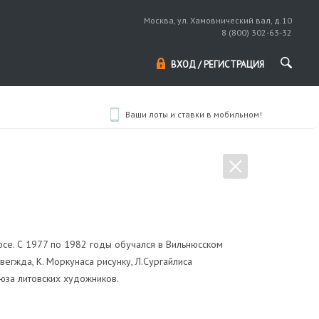
Москва, ул. Хамовнический вал, д.10
8 (800) 302-63-32
ВХОД / РЕГИСТРАЦИЯ
Ваши лоты и ставки в мобильном!
юсе. С 1977 по 1982 годы обучался в Вильнюсском
вегжда, К. Моркунаса рисунку, Л.Сургайлиса
оюза литовских художников.