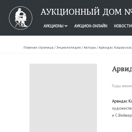
АУКЦИОННЫЙ ДОМ №
АУКЦИОНЫ
АУКЦИОН-ОНЛАЙН
НОВОСТ
Главная страница
/
Энциклопедия
/
Авторы
/ Арвидас Кашаускас
Арвид
Годы жизни
Арвидас Ка
художестве
и С.Вейвер