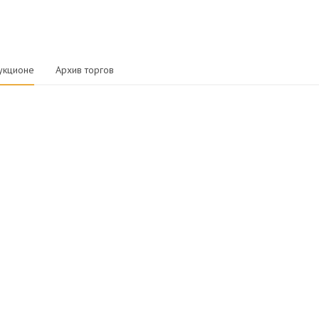
укционе
Архив торгов