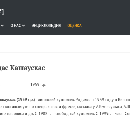
1
И
О НАС
ЭНЦИКЛОПЕДИЯ
ОЦЕНКА
ас Кашаускас
:
1959 г.р.
шаускас (1959 г.р.)
- литовский художник. Родился в 1959 году в Вильн
нном институте по специальности фрески, мозаики у А.Кмеляускаса, А.Ш
ите живописи и др. С 1988 г. – свободный художник. С 1999г. – член С