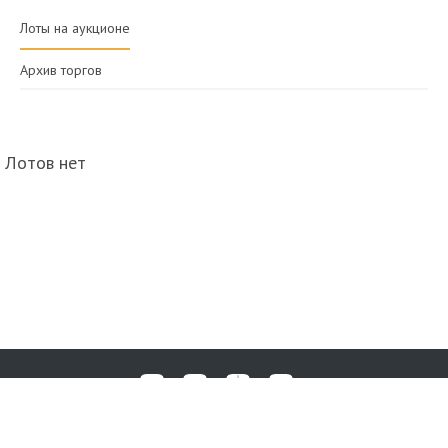
Лоты на аукционе
Архив торгов
Лотов нет
Любые вопросы, жалобы или пожелания по работе аукциона вы