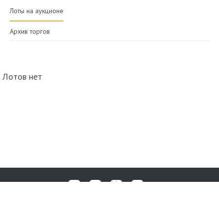
Лоты на аукционе
Архив торгов
Лотов нет
Любые вопросы, жалобы или пожелания по работе аукциона вы