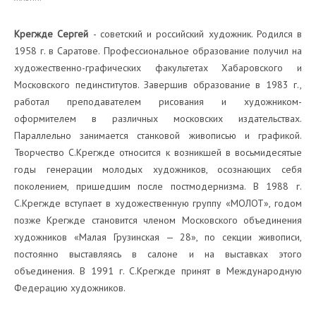
Крегжде Сергей
- советский и российский художник. Родился в
1958 г. в Саратове. Профессиональное образование получил на
художественно-графических факультетах Хабаровского и
Московского пединститутов. Завершив образование в 1983 г.,
работал преподавателем рисования и художником-
оформителем в различных московских издательствах.
Параллельно занимается станковой живописью и графикой.
Творчество С.Крегжде относится к возникшей в восьмидесятые
годы генерации молодых художников, осознающих себя
поколением, пришедшим после постмодернизма. В 1988 г.
С.Крегжде вступает в художественную группу «МОЛОТ», годом
позже Крегжде становится членом Московского объединения
художников «Малая Грузинская — 28», по секции живописи,
постоянно выставляясь в салоне и на выставках этого
объединения. В 1991 г. С.Крегжде принят в Международную
Федерацию художников.