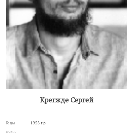
Крегжде Сергей
Годы
1958 г.р.
жизни: