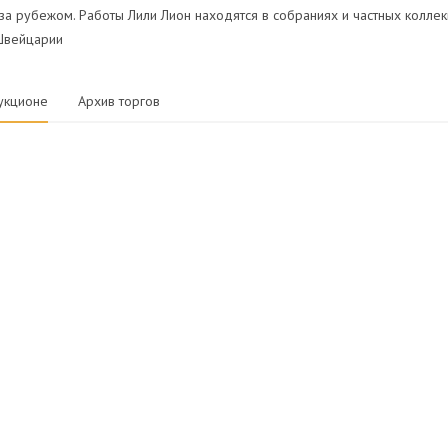
 за рубежом. Работы Лили Лион находятся в собраниях и частных коллекц
Швейцарии
укционе
Архив торгов