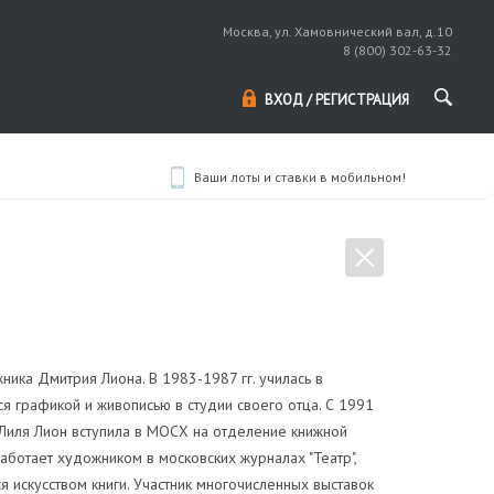
Москва, ул. Хамовнический вал, д.10
8 (800) 302-63-32
ВХОД / РЕГИСТРАЦИЯ
Ваши лоты и ставки в мобильном!
ника Дмитрия Лиона. В 1983-1987 гг. училась в
ся графикой и живописью в студии своего отца. С 1991
. Лиля Лион вступила в МОСХ на отделение книжной
работает художником в московских журналах "Театр",
 искусством книги. Участник многочисленных выставок