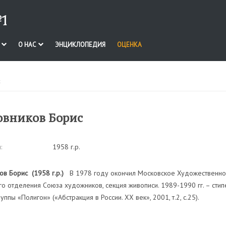
1
И
О НАС
ЭНЦИКЛОПЕДИЯ
ОЦЕНКА
с
вников Борис
:
1958 г.р.
ов Борис (1958 г.р.)
В 1978 году окончил Московское Художественное
о отделения Союза художников, секция живописи. 1989-1990 гг. – стип
руппы «Полигон» («Абстракция в России. XX век», 2001, т.2, с.25).