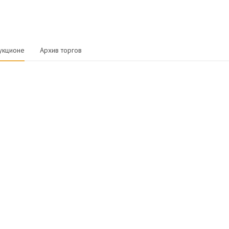
укционе
Архив торгов