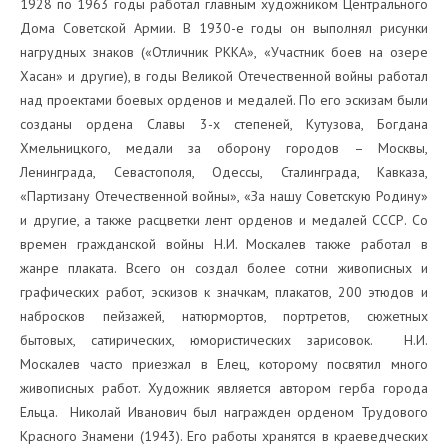
1928 по 1963 годы работал главным художником Центрального
Дома Советской Армии. В 1930-е годы он выполнял рисунки
нагрудных знаков («Отличник РККА», «Участник боев на озере
Хасан» и другие), в годы Великой Отечественной войны работал
над проектами боевых орденов и медалей. По его эскизам были
созданы ордена Славы 3-х степеней, Кутузова, Богдана
Хмельницкого, медали за оборону городов – Москвы,
Ленинграда, Севастополя, Одессы, Сталинграда, Кавказа,
«Партизану Отечественной войны», «За нашу Советскую Родину»
и другие, а также расцветки лент орденов и медалей СССР. Со
времен гражданской войны Н.И. Москалев также работал в
жанре плаката. Всего он создал более сотни живописных и
графических работ, эскизов к значкам, плакатов, 200 этюдов и
набросков пейзажей, натюрмортов, портретов, сюжетных
бытовых, сатирических, юмористических зарисовок. Н.И.
Москалев часто приезжал в Елец, которому посвятил много
живописных работ. Художник является автором герба города
Ельца. Николай Иванович был награжден орденом Трудового
Красного Знамени (1943). Его работы хранятся в краеведческих