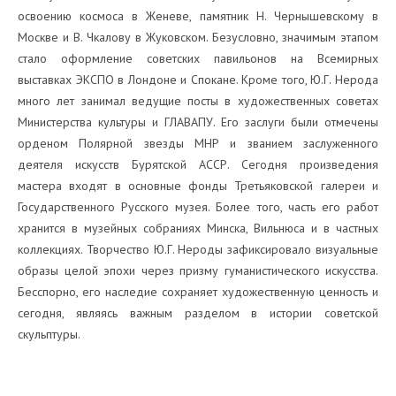
освоению космоса в Женеве, памятник Н. Чернышевскому в
Москве и В. Чкалову в Жуковском. Безусловно, значимым этапом
стало оформление советских павильонов на Всемирных
выставках ЭКСПО в Лондоне и Спокане. Кроме того, Ю.Г. Нерода
много лет занимал ведущие посты в художественных советах
Министерства культуры и ГЛАВАПУ. Его заслуги были отмечены
орденом Полярной звезды МНР и званием заслуженного
деятеля искусств Бурятской АССР. Сегодня произведения
мастера входят в основные фонды Третьяковской галереи и
Государственного Русского музея. Более того, часть его работ
хранится в музейных собраниях Минска, Вильнюса и в частных
коллекциях. Творчество Ю.Г. Нероды зафиксировало визуальные
образы целой эпохи через призму гуманистического искусства.
Бесспорно, его наследие сохраняет художественную ценность и
сегодня, являясь важным разделом в истории советской
скульптуры.