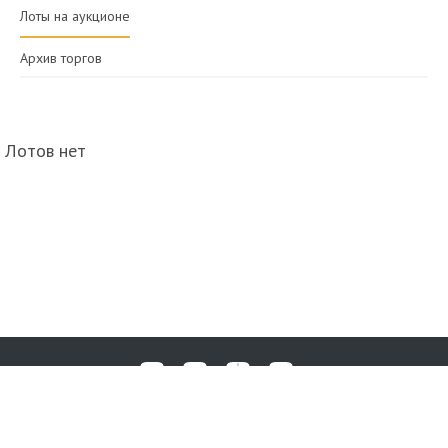
Лоты на аукционе
Архив торгов
Лотов нет
Любые вопросы, жалобы или пожелания по работе аукциона вы