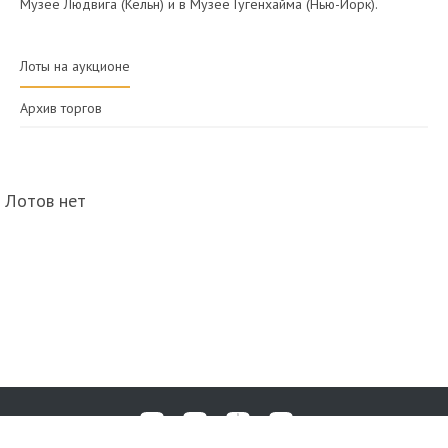
Музее Людвига (Кёльн) и в Музее Гугенхайма (Нью-Йорк).
Лоты на аукционе
Архив торгов
Лотов нет