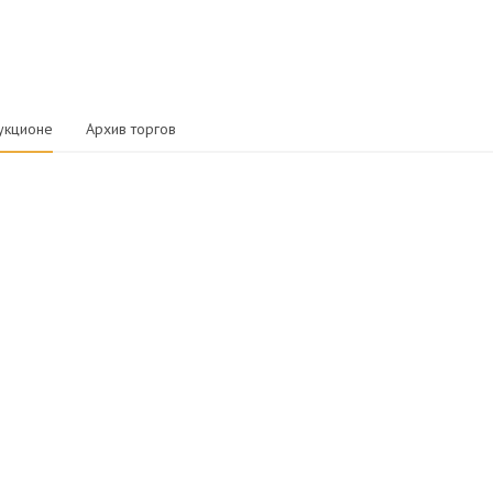
укционе
Архив торгов