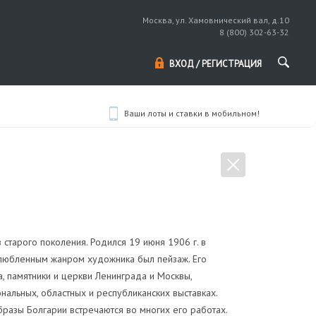
Москва, ул. Хамовнический вал, д.10
8 (800) 302-63-32
ВХОД / РЕГИСТРАЦИЯ
Ваши лоты и ставки в мобильном!
 старого поколения. Родился 19 июня 1906 г. в
любленным жанром художника был пейзаж. Его
, памятники и церкви Ленинграда и Москвы,
нальных, областных и республиканских выставках.
бразы Болгарии встречаются во многих его работах.