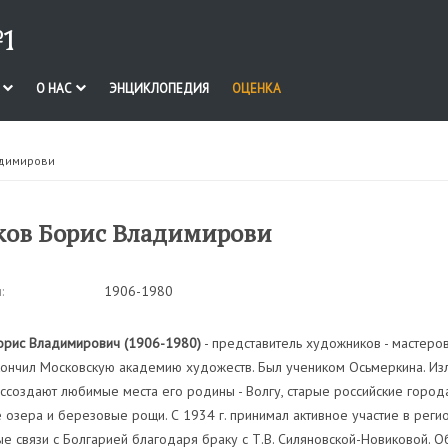
1
И
О НАС
ЭНЦИКЛОПЕДИЯ
ОЦЕНКА
адимирови
ов Борис Владимирови
:
1906-1980
орис Владимирович (1906-1980)
- представитель художников - мастеров
кончил Московскую академию художеств. Был учеником Осьмеркина. Из
ссоздают любимые места его родины - Волгу, старые российские города
озера и березовые рощи. С 1934 г. принимал активное участие в регио
е связи с Болгарией благодаря браку с Т.В. Силяновской-Новиковой. О