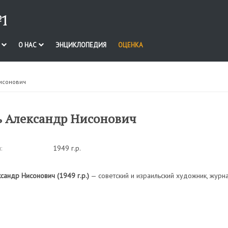
1
И
О НАС
ЭНЦИКЛОПЕДИЯ
ОЦЕНКА
исонович
 Александр Нисонович
:
1949 г.р.
сандр Нисонович (1949 г.р.)
— советский и израильский художник, журна