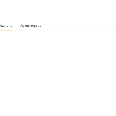
укционе
Архив торгов