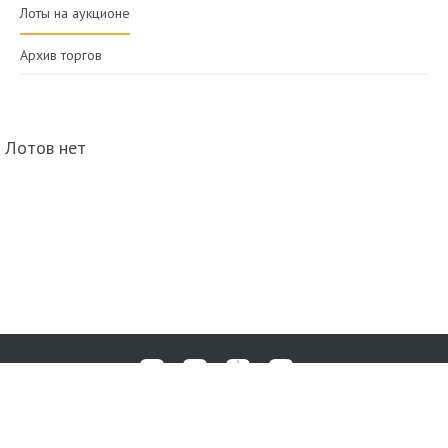
Лоты на аукционе
Архив торгов
Лотов нет
Любые вопросы, жалобы или пожелания по работе аукциона вы
© 2017-2026. Аукционный Дом №1