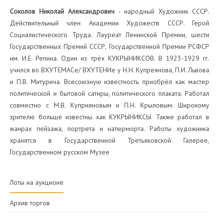
Соколов Николай Александрович
- народный Художник СССР.
Действительный член Академии Художеств СССР. Герой
Социалистического Труда. Лауреат Ленинской Премии, шести
Государственных Премий СССР, Государственной Премии РСФСР
им. И.Е. Репина. Один из трёх КУКРЫНИКСОВ. В 1923-1929 гг.
учился во ВХУТЕМАСе/ ВХУТЕНИе у Н.Н. Купреянова, П.И. Львова
и П.В. Митурича. Всесоюзную известность приобрёл как мастер
политической и бытовой сатиры, политического плаката. Работал
совместно с М.В. Куприяновым и П.Н. Крыловым. Широкому
зрителю больше известны как КУКРЫНИКСЫ. Также работал в
жанрах пейзажа, портрета и натюрморта. Работы художника
хранятся в Государственной Третьяковской Галерее,
Государственном русском Музее
Лоты на аукционе
Архив торгов