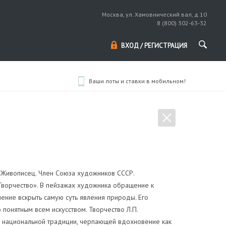
Москва, ул. Хамовнический вал, д.10
8 (800) 302-63-32
ВХОД / РЕГИСТРАЦИЯ
Ваши лоты и ставки в мобильном!
 Живописец. Член Союза художников СССР.
ворчество». В пейзажах художника обращение к
ение вскрыть самую суть явления природы. Его
понятным всем искусством. Творчество Л.П.
я национальной традиции, черпающей вдохновение как