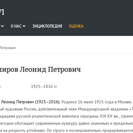
1
И
О НАС
ЭНЦИКЛОПЕДИЯ
ОЦЕНКА
 Петрович
иров Леонид Петрович
:
1925–2016 гг
 Леонид Петрович (1925–2016).
Родился 16 июля 1925 года в Москве.
ый художник России, действительный член Международной академии «Т
дициям русской реалистической живописи середины XIX-XX вв., стремл
егодня обогащает современную культуру давно знакомым и предельно 
а на редкость устойчиво. Он строго и последовательно придерживаетс