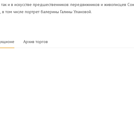
 так и в искусстве предшественников: передвижников и живописцев Со
, в том числе портрет балерины Галины Улановой.
укционе
Архив торгов