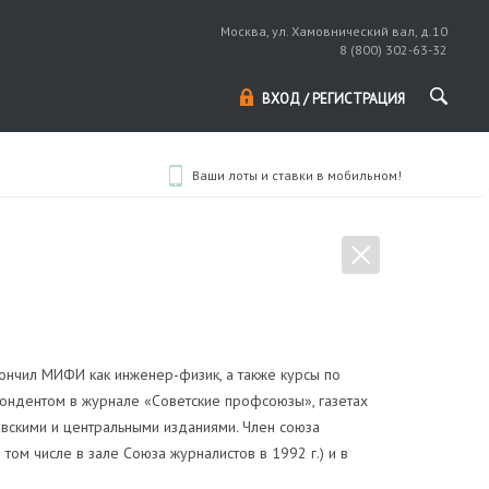
Москва, ул. Хамовнический вал, д.10
8 (800) 302-63-32
ВХОД / РЕГИСТРАЦИЯ
Ваши лоты и ставки в мобильном!
кончил МИФИ как инженер-физик, а также курсы по
ондентом в журнале «Советские профсоюзы», газетах
овскими и центральными изданиями. Член союза
том числе в зале Союза журналистов в 1992 г.) и в