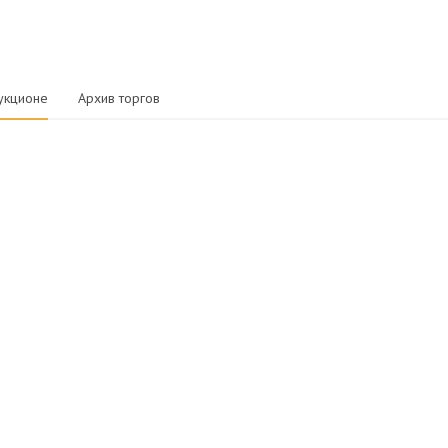
укционе
Архив торгов