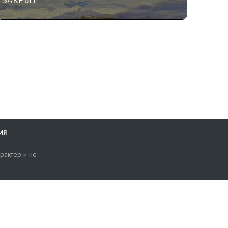
ИЯ
рактер и не
ти
опросы, жалобы или пожелания по работе аукциона вы можете
Поиск по сайту
ть нам через форму обратной связи: