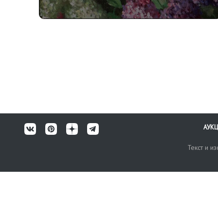
АУК
Текст и и
Карта сайта
Техничес