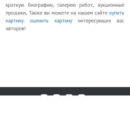
краткую биографию, галерею работ, аукционные
продажи, Также вы можете на нашем сайте
купить
картину
.
оценить картину
интересующих вас
авторов!
Любые вопросы, жалобы или пожелания по работе аукциона вы
© 2017-2026. Аукционный Дом №1
можете отправить нам через форму обратной связи: