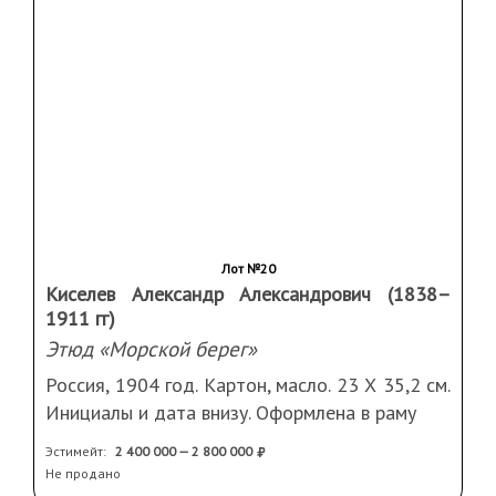
Лот №19
Соломаткин Леонид Иванович (1837–1883)
Продавец икон
Россия, 1873 год. Холст, масло. 24,5 Х 33 см.
Подпись и дата слева внизу. Оформлена в
раму.
Продано:
3 500 000
Работа репродуцирована в изданиях: 1.
Пружан И. Леонид Иванович Соломаткин /
Серия: Мастера русского искусства. М.:
Изобразительное искусство, 1961, с. 21.
2. Тарасов Л. Леонид Иванович Соломаткиню
1837-1883 гг. М.: Искусство, 1968, с. 146.
3. Нестерова Е.В. Леонид Иванович
Соломаткин. Жизнь и творчество (Библиотека
искусствоведа. Новые исследования). СПб.:
Аксиома, 1997, с. 162.