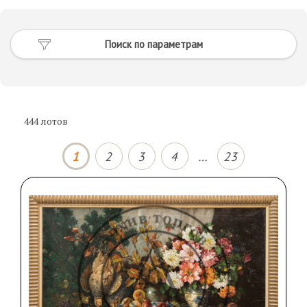
444
лотов
1
2
3
4
…
23