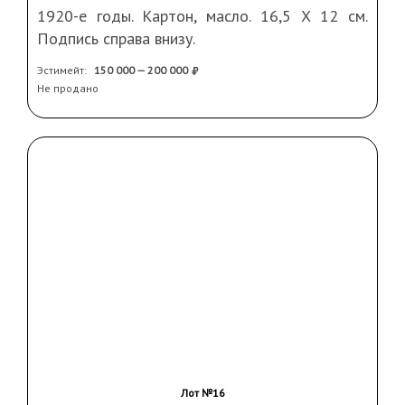
Лот №15
Гермашев Михаил Маркианович (1867–1930)
Этюд «Мальчики-рыболовы»
1920-е годы. Картон, масло. 16,5 Х 12 см.
Подпись справа внизу.
Реставрация. Оформлена в старинную раму.
Эстимейт:
150 000 — 200 000
Квитанция от экспертизы ГТГ 1987 года
Не продано