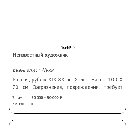
Западная Европа, кон. XVIII в. - нач. XIX вв.
Холст, масло. 48 Х 38 см. Оформлена в раму
Эстимейт:
225 000 — 280 000
Не продано
Лот №12
Неизвестный художник