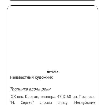
Лот №13
Неизвестный художник
Евангелист Марк
Россия, рубеж XIX-ХХ вв. Холст, масло. 100 Х
70 см. Загрязнения, повреждения, требует
реставрации. В раме
Эстимейт:
30 000 — 50 000
Не продано