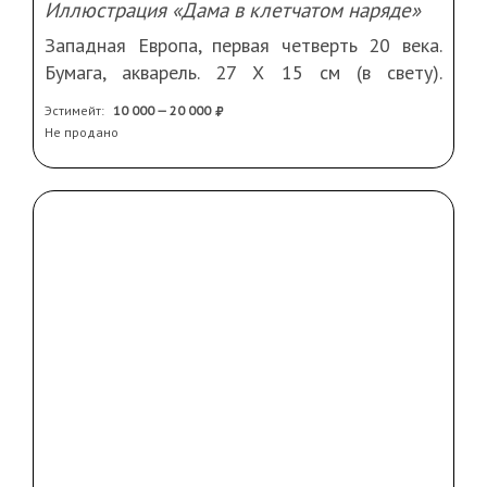
Лот №9
Калоус-Шеффер Грет (1892 - 1975)
Иллюстрация «Дама в клетчатом наряде»
Западная Европа, первая четверть 20 века.
Бумага, акварель. 27 Х 15 см (в свету).
Подпись справа внизу. Рама, стекло, паспарту.
Эстимейт:
10 000 — 20 000
Не продано