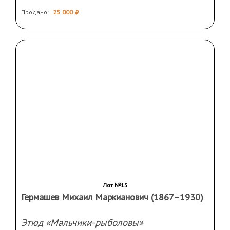
Лот №14
Неизвестный художник
Тропинка вдоль реки
ХХ век. Картон, темпера. 47 Х 68 см. Подпись:
"Н. Сергев" справа внизу. Неглубокие
потертости красочного слоя в правой части. В
Продано:
25 000
раме