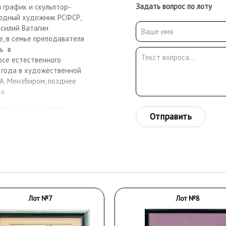
Задать вопрос по лоту
 график и скульптор-
ародный художник РСФСР,
асилий Ватагин
е, в семье преподавателя
ь в
урсе естественного
 года в художественной
 А. Мензбиром, позднее
са
ными скульптурными
Отправить
. Будучи в Берлине, под
на освоил
 его произведения, в
териалам зарисовок
ыл членом Московского
усских Скульпторов.
е, Азии. В 1909 году
ыставка в Москве.
Лот №7
Лот №8
цы Антонины Леонардовны
очери: Ирина и Наталья.