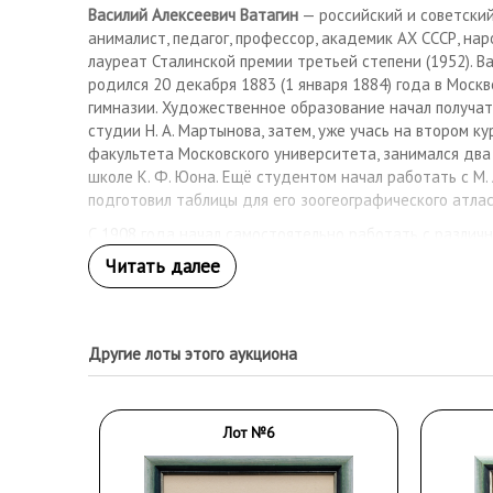
Василий Алексеевич Ватагин
— российский и советский
анималист, педагог, профессор, академик АХ СССР, н
лауреат Сталинской премии третьей степени (1952). В
родился 20 декабря 1883 (1 января 1884) года в Москв
гимназии. Художественное образование начал получат
студии Н. А. Мартынова, затем, уже учась на втором к
факультета Московского университета, занимался два
школе К. Ф. Юона. Ещё студентом начал работать с М.
подготовил таблицы для его зоогеографического атла
С 1908 года начал самостоятельно работать с различ
материалами — деревом, камнем, фаянсом, костью и др
руководством известного немецкого графика Капштей
технику литографии. В этой технике выполнены многие
частности альбом «Индия», альбом «Рисунки» — по ма
в Московском Зоопарке, серия кавказских пейзажей. Б
Другие лоты этого аукциона
Товарищества Художников (с 1911 года) и Общества Р
В начале XX века много путешествовал по России, Европ
состоялась его первая персональная художественная в
Лот №6
Осенью 1913 года он обвенчался с дочерью художни
Ржевской — Антониной Николаевной. У них было две д