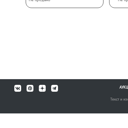
АУК
Текст и и
Карта сайта
Техничес