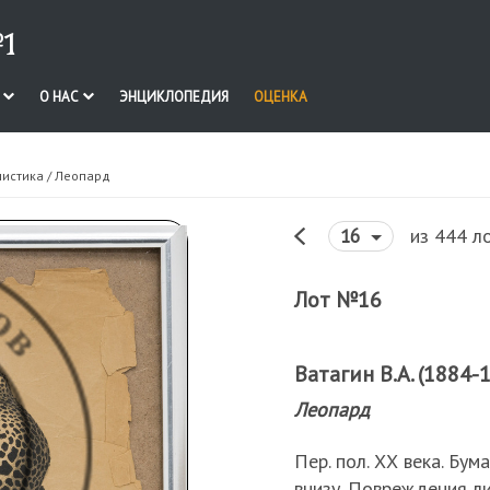
1
И
О НАС
ЭНЦИКЛОПЕДИЯ
ОЦЕНКА
нистика
/ Леопард
из 444 л
16
Лот №16
Ватагин В.А. (1884-
Леопард
Пер. пол. ХХ века. Бум
внизу. Повреждения л