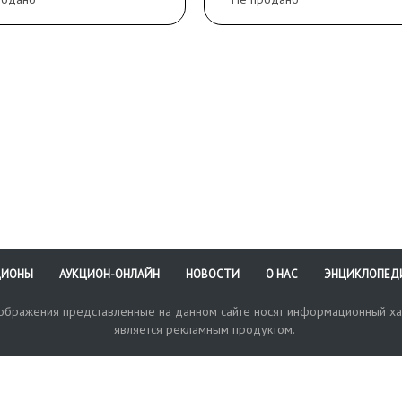
ЦИОНЫ
АУКЦИОН-ОНЛАЙН
НОВОСТИ
О НАС
ЭНЦИКЛОПЕД
зображения представленные на данном сайте носят информационный ха
является рекламным продуктом.
кая поддержка
Оплата и доставка
Политика конфиденциальнос
Любые в