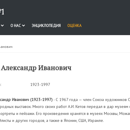
1
И
О НАС
ЭНЦИКЛОПЕДИЯ
ОЦЕНКА
ванович
 Александр Иванович
:
1923-1997
ксандр Иванович (1923-1997)
- С 1967 года — член Союза художников СС
одных выставок. Много своих работ А.И. Кетов передал в дар музеям и
ортреты и пейзажи. Его произведения хранятся в музеях Москвы, Можай
Элисты и других городов, а также в Японии, США, Израиле.