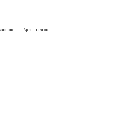
укционе
Архив торгов