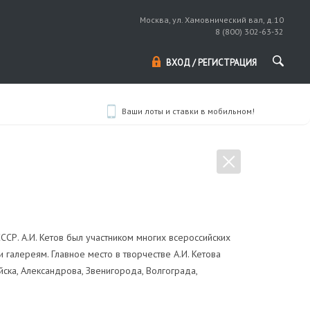
Москва, ул. Хамовнический вал, д.10
8 (800) 302-63-32
ВХОД / РЕГИСТРАЦИЯ
Ваши лоты и ставки в мобильном!
СР. А.И. Кетов был участником многих всероссийских
 галереям. Главное место в творчестве А.И. Кетова
ска, Александрова, Звенигорода, Волгограда,