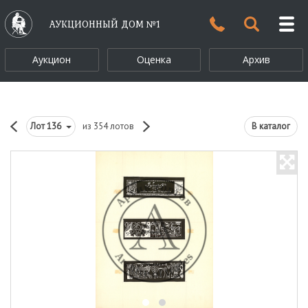
АУКЦИОННЫЙ ДОМ №1
Аукцион
Оценка
Архив
Лот
136
из 354 лотов
В каталог