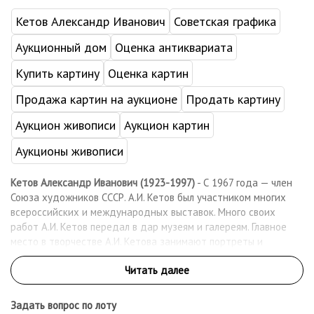
Кетов Александр Иванович
Советская графика
Аукционный дом
Оценка антиквариата
Купить картину
Оценка картин
Продажа картин на аукционе
Продать картину
Аукцион живописи
Аукцион картин
Аукционы живописи
Кетов Александр Иванович (1923-1997)
- С 1967 года — член
Союза художников СССР. А.И. Кетов был участником многих
всероссийских и международных выставок. Много своих
работ А.И. Кетов передал в дар музеям и галереям. Главное
место в творчестве А.И. Кетова занимают портреты и
пейзажи. Его произведения хранятся в музеях Москвы,
Можайска, Александрова, Звенигорода, Волгограда, Ташкента,
Элисты и других городов, а также в Японии, США, Израиле.
Задать вопрос по лоту