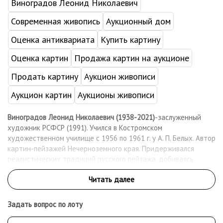
Виноградов Леонид Николаевич
Современная живопись
Аукционный дом
Оценка антиквариата
Купить картину
Оценка картин
Продажа картин на аукционе
Продать картину
Аукцион живописи
Аукцион картин
Аукционы живописи
Виноградов Леонид Николаевич (1938-2021)
-заслуженный
художник РСФСР (1991). Учился в Костромском
художественном училище с 1956 по 1961 г. у А. П. Белых. Автор
картин-пейзажей Нечерноземного края. Придерживался
реалистических традиций русского пейзажа, добиваясь
слияния жанрового и пейзажного начал. Член СХ СССР с 1970 г.
С 1968 г. активный участник зональных, республиканских и
всесоюзных художественных выставок. Персональные
выставки художника проходили в Костроме в 1975, 1978, 1988
Задать вопрос по лоту
гг., в Ярославле в 1989 г., в Туле в 1990 г. Работы находятся в
ГРМ, Костромском, Ярославском, Тульском, Новосибирском