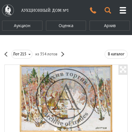
АУКЦИОННЫЙ ДОМ №1
Аукцион
Оценка
Архив
Лот
215
из 354 лотов
В каталог