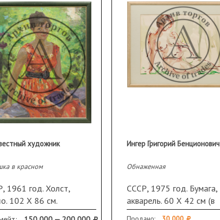
вестный художник
шка в красном
Обнаженная
, 1961 год. Холст,
СССР, 1975 год. Бумага,
о. 102 Х 86 см.
акварель. 60 Х 42 см (в
азборчивая подпись в
свету). Подпись и дата
мейт:
150 000 — 200 000
Продано:
30 000