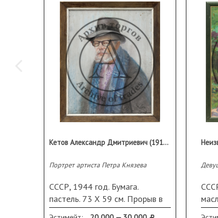
Кетов Александр Дмитриевич (1914 - 2011)
Неиз
Портрет артиста Петра Князева
Деву
СССР, 1944 год. Бумага.
СССР
пастель. 73 Х 59 см. Прорыв в
масл
верхней правой части. Подпись
Нер
Эстимейт:
20 000 — 30 000
Эсти