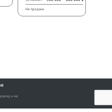
Не продано
Не прод
ИЯ
рактер и не