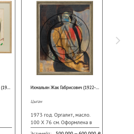
Ингер Григорий Бенционович (1910 - 1995 гг)
Ихмальян Жак Габрисович (1922-1978)
Цыган
Портрет
1973 год. Оргалит, масло.
1974 г
100 Х 76 см. Оформлена в
100,2 
раму.
Эстимейт:
500 000 — 600 000
Эстиме