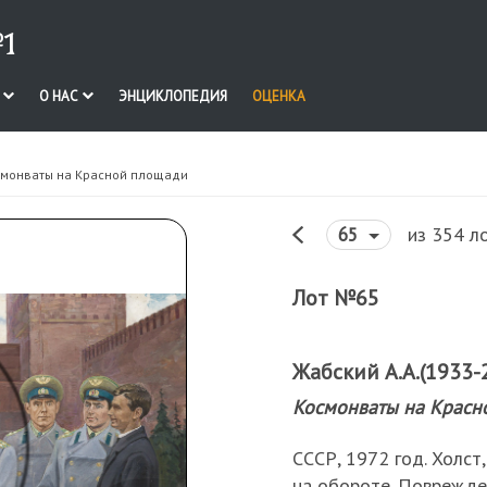
1
И
О НАС
ЭНЦИКЛОПЕДИЯ
ОЦЕНКА
смонваты на Красной площади
из 354 л
65
Лот №65
Жабский А.А.(1933-
Космонваты на Красн
СССР, 1972 год. Холст,
на обороте. Поврежде