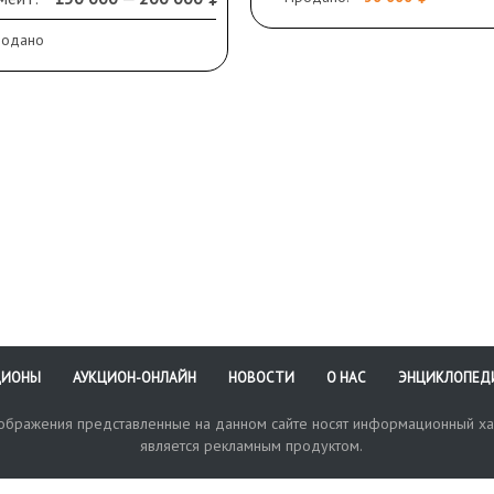
й части.
справа внизу. В раме,
начительные осыпи
паспарту.
родано
сочного слоя. Оформлена
му
ЦИОНЫ
АУКЦИОН-ОНЛАЙН
НОВОСТИ
О НАС
ЭНЦИКЛОПЕД
зображения представленные на данном сайте носят информационный ха
является рекламным продуктом.