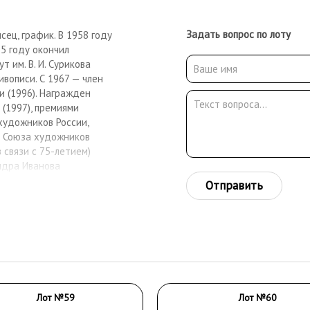
Задать вопрос по лоту
сец, график. В 1958 году
5 году окончил
 им. В. И. Сурикова
ивописи. С 1967 — член
 (1996). Награжден
(1997), премиями
художников России,
го Союза художников
 связи с 75-летием)
ндра Иванова
ссии» (2008).
Отправить
Лот №59
Лот №60