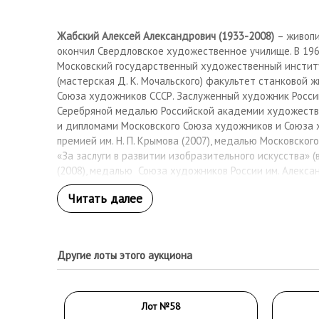
Жабский Алексей Александрович (1933-2008)
– живопи
окончил Свердловское художественное училище. В 196
Московский государственный художественный институт
(мастерская Д. К. Мочальского) факультет станковой ж
Союза художников СССР. Заслуженный художник России
Серебряной медалью Российской академии художеств 
и дипломами Московского Союза художников и Союза 
премией им. Н. П. Крымова (2007), медалью Московско
«За заслуги в развитии изобразительного искусства» (в
(2008), медалью Союза художников России им. Алекса
«За выдающийся вклад в изобразительное искусство Ро
Другие лоты этого аукциона
Лот №58