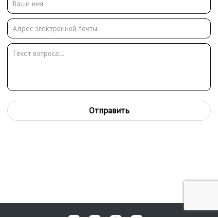
1970-х годов получил благословление патриарха Пимена и
занялся иконописанием. Его иконописной школой стала
реставрационная работа в Свято-Даниловом монастыре в
Москве.
Отправить