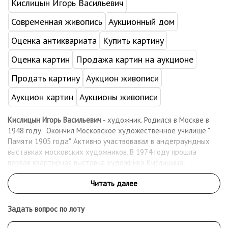
Кислицын Игорь Васильевич
Современная живопись
Аукционный дом
Оценка антиквариата
Купить картину
Оценка картин
Продажа картин на аукционе
Продать картину
Аукцион живописи
Аукцион картин
Аукционы живописи
Кислицын Игорь Васильевич
- художник. Родился в Москве в
1948 году. Окончил Московское художественное училище "
Памяти 1905 года". Активно участвовавал в андеграундных
выставках московских художников. В 1974 году прошла
первая квартирная выставка художника Кислицына,
совместно с А. Лепиным и А. Калугиным, в этом же году принял
участие в выставке в Измайлово, затем в " Доме культуры " на
ВДНХ. В сентябре 1976 года его работы были представлены
на выставке " Alternativen nonkonformistische Malerei in
Задать вопрос по лоту
Russland (Из собрания А.Глезера), ФРГ, Эслинген. Активно
участвовал в выставках на Малой Грузинской, 28. В конце