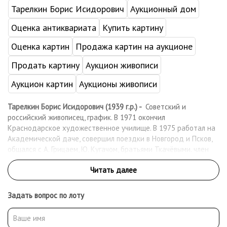
Тарелкин Борис Исидорович
Аукционный дом
Оценка антиквариата
Купить картину
Оценка картин
Продажа картин на аукционе
Продать картину
Аукцион живописи
Аукцион картин
Аукционы живописи
Тарелкин Борис Исидорович (1939 г.р.) -
Советский и
российский живописец, график. В 1971 окончил
Краснодарское художественное училище. В 1975 работал на
Академической даче, совершил поездки в Новгород и Псков,
общался с А. Грицаем, Ю. Кугачом, братьями Ткачёвыми. член
Союза художников России с 1985. До 1991 – сотрудник
Марийских мастерских Художественного фонда РСФСР.
Заслуженный художник Российской Федерации (2008). Работы
Б.И. Тарелкина хранятся в музеях Москвы, Чебоксар,
Задать вопрос по лоту
Национальном музее Республики Марий Эл имени Т. Евсеева и
Марийском республиканском музее изобразительных
искусств.