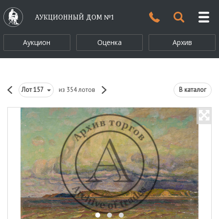
АУКЦИОННЫЙ ДОМ №1
Аукцион
Оценка
Архив
Лот
157
из 354 лотов
В каталог