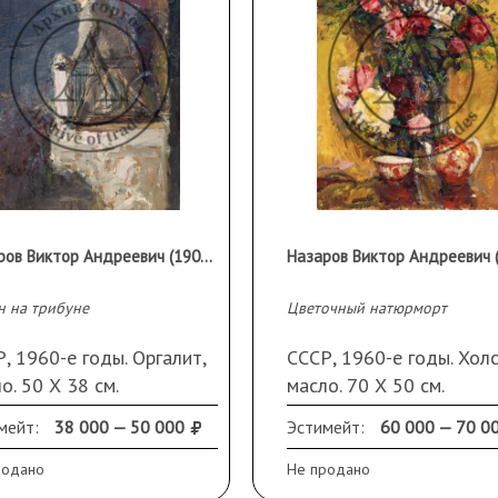
Пожар, 1973, Картинная
ые пейзажи, интерьеры
ские автопортреты
 Истра). Выступая в
 был членом президиума
 1976-1988 —
живописи) прилагал
жественной жизни. Умер
Назаров Виктор Андреевич (1905-1984)
н на трибуне
Цветочный натюрморт
, 1960-е годы. Оргалит,
СССР, 1960-е годы. Холс
о. 50 Х 38 см.
масло. 70 Х 50 см.
исходит из семьи
Происходит из семьи
мейт:
38 000 — 50 000
Эстимейт:
60 000 — 70 0
ожника.
художника
родано
Не продано