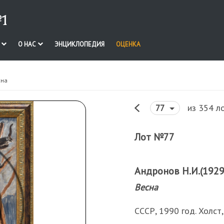
1
И
О НАС
ЭНЦИКЛОПЕДИЯ
ОЦЕНКА
сна
из 354 л
77
Лот №77
Андронов Н.И.(1929
Весна
СССР, 1990 год. Холст,