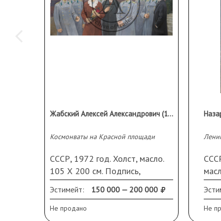
1972, Музей изобразительных искусств, Архангельск; 
галерея, Вологда). В цикле этом доминируют безлюдн
"избы-студии", "сельские натюрморты" и меланхоличе
(Автопортрет с тараканом, 1969, Краеведческий музей,
качестве администратора, Андронов (который с 1976
Московской организации Союза художников, МОСХ, а в
председателем МОСХовской секцией монументальной 
деятельные усилия к либерализации российской худо
Андронов в Москве.
Жабский Алексей Александрович (1933-2008)
Космонваты на Красной площади
Лени
СССР, 1972 год. Холст, масло.
СССР
105 Х 200 см. Подпись,
масл
название и дата на обороте.
Про
Эстимейт:
150 000 — 200 000
Эсти
Повреждения, прорыв.
худ
Не продано
Не п