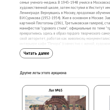
семье ученого-медика. В 1943-1948 учился в Московск
художественной школе, затем поступил в Институт име
Ленинграде. Вернувшись в Москву, продолжал обучени
В.И.Сурикова (1952-1954). Жил в основном в Москве. З
картиной Плотогоны (1961, Третьяковская галерея), ст
манифестов "сурового стиля"; официальные по теме "
превратились здесь в образ гордого творческого само
свой авторитет, работая как живописец-монументалис
интерьере кафе "Печора" (совместно с женой, художни
1977), огромная мозаика на тему революции 1917 на 
"Октябрь" (совместно с А.В.Васнецовым и В.Б.Эльконины
оформление интерьера издательства "Известия" (Челов
совместно с Васнецовым), — авторам последней рабо
Государственная премия СССР в 1979). Но все же осно
Другие лоты этого аукциона
мастера оставалось станковое творчество, связанное
командировками и частными выездами в "глубинку" (Си
и Вологодская области, 1960-е годы). Главным источни
годами стало Ферапонтово на Вологодчине, где он о
Лот №65
Образы русского Севера составили многолетний цикл 
сдержанный, динамичный по красочной пластике, др
по настроению (Зимняя ночь. Собаки, 1971, Русский муз