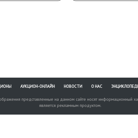
ЦИОНЫ
АУКЦИОН-ОНЛАЙН
НОВОСТИ
О НАС
ЭНЦИКЛОПЕД
зображения представленные на данном сайте носят информационный ха
является рекламным продуктом.
кая поддержка
Оплата и доставка
Политика конфиденциальнос
Любые в
отправи