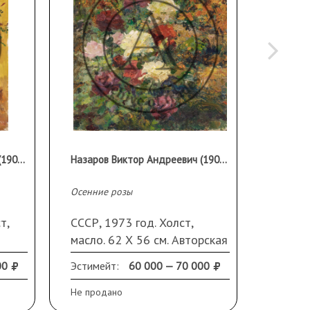
Назаров Виктор Андреевич (1905-1984)
Назаров Виктор Андреевич (1905-1984)
Осенние розы
Интерье
т,
СССР, 1973 год. Холст,
СССР, 
масло. 62 Х 56 см. Авторская
оргали
подпись на обороте.
Подпис
00
Эстимейт:
60 000 — 70 000
Эстиме
Происходит из семьи
части.
художника
Не продано
Не прод