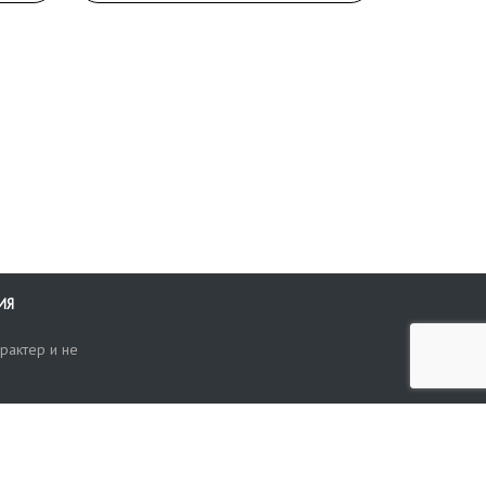
ИЯ
рактер и не
ти
опросы, жалобы или пожелания по работе аукциона вы можете
Поиск по сайту
ть нам через форму обратной связи: