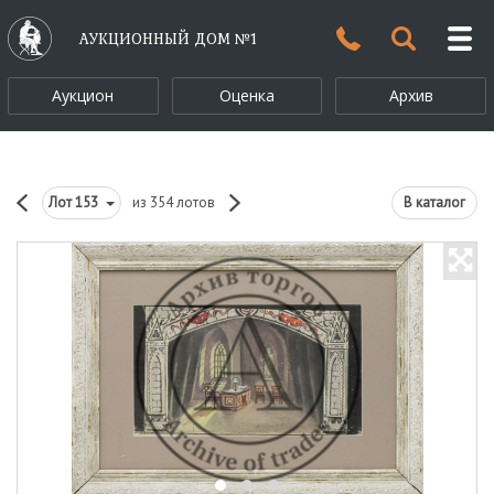
АУКЦИОННЫЙ ДОМ №1
Аукцион
Оценка
Архив
Лот
153
из 354 лотов
В каталог