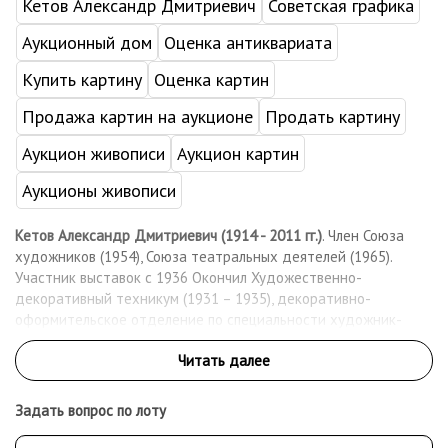
Кетов Александр Дмитриевич
Советская графика
Аукционный дом
Оценка антиквариата
Купить картину
Оценка картин
Продажа картин на аукционе
Продать картину
Аукцион живописи
Аукцион картин
Аукционы живописи
Кетов Александр Дмитриевич (1914 - 2011 гг.)
. Член Союза
художников (1954), Союза театральных деятелей (1965).
Участник выставок с 1936 Окончил Художественно-
декоративный техникум (1931 – 1935), декоративно-
оформительское отделение по специальности художник-
декоратор, г. Молотово (Пермь). В 1935 г. переехал в г.
Ленинград. Обучался в Подготовительных классах при ИЖСА
(1935-1937) у И.И. Бродского и в Институте повышения
квалификации работников искусств (1935-1937) у М.Д.
Задать вопрос по лоту
Бернштейна. В предвоенные годы работал в театре оперы и
балета им. С.М. Кирова и в Оперной студии Ленинградской