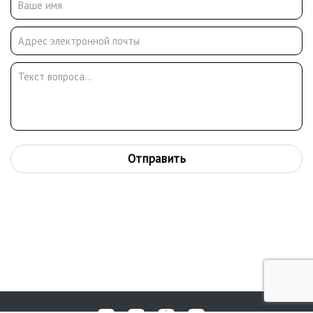
консерватории. С 1941 г. служил в эвакогоспитале, был
санитаром и художником. Работал во вновь созданном
Блокадном театре драмы (в помещении Театра комедии). С
1943 г. А.Д. Кетов связан с Театром музыкальной комедии. При
его участии создано сценическое оформление к таким
знаменитым спектаклям, как «Перикола», «Свадьба в
Малиновке», «Принцесса цирка», «Продавец птиц» (1943). В
1964-1966 А.Д. Кетов был главным художником-
постановщиком драмтеатра в г. Великие Луки. Много лет
работал художником-екоратором в мастерских Кировского
Отправить
(Мариинского) театра. Им исполнены декорации к знаменитым
операм «Князь Игорь» (1957, по эскизам И.В. Севастьянова) и
«Садко» (1952, по эскизам С.М. Юнович).