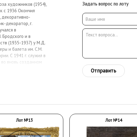
Задать вопрос по лоту
оюза художников (1954),
к с 1936 Окончил
, декоративно-
к-декоратор, г.
учался в
. Бродского и в
тв (1935-1937) у М.Д.
ры и балета им. С.М.
ии. С 1941 г. служил в
 во вновь созданном
. С 1943 г. А.Д. Кетов
Отправить
тии создано сценическое
икола», «Свадьба в
). В 1964-1966 А.Д. Кетов
г. Великие Луки. Много
ровского (Мариинского)
«Князь Игорь» (1957, по
 С.М. Юнович).
Лот №13
Лот №14