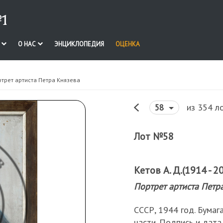
1
И
О НАС
ЭНЦИКЛОПЕДИЯ
ОЦЕНКА
ртрет артиста Петра Князева
из 354 л
58
Лот №58
Кетов А. Д.(1914 - 2
Портрет артиста Петр
СССР, 1944 год. Бумага
части. Подпись и дата 