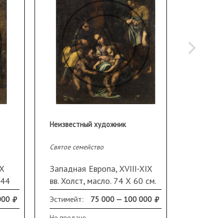
Неизвестный художник
Неизве
Святое семейство
Святое 
ХХ
Западная Европа, XVIII-XIX
Западн
 44
вв. Холст, масло. 74 Х 60 см.
Холст,
р,
Кракелюр, загрязнения.
Небол
000
Эстимейт:
75 000 — 100 000
Продано
загряз
 в
Не продано