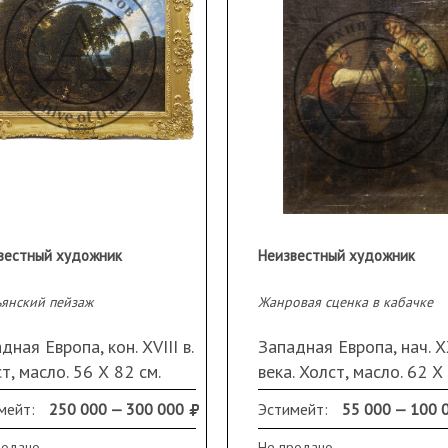
вестный художник
Неизвестный художник
ьянский пейзаж
Жанровая сценка в кабачке
дная Европа, кон. XVIII в.
Западная Европа, нач. 
т, масло. 56 Х 82 см.
века. Холст, масло. 62 Х
таврация, поверхностные
см. Загрязнения, кракелю
мейт:
250 000 — 300 000
Эстимейт:
55 000 — 100 
язнения. Оформлена в
требует реставрации.
 (сколы)
Неразборчивая подпись
родано
Не продано