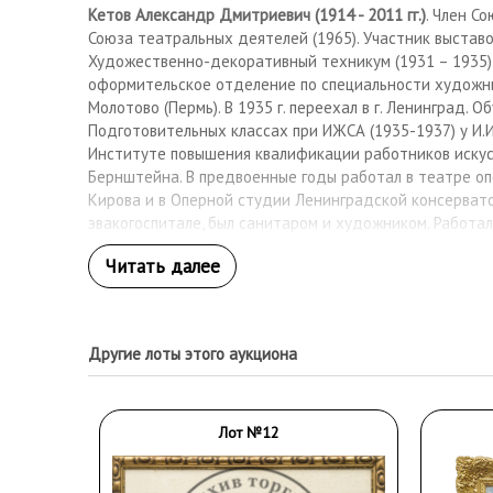
Кетов Александр Дмитриевич (1914 - 2011 гг.)
. Член С
Союза театральных деятелей (1965). Участник выставо
Художественно-декоративный техникум (1931 – 1935)
оформительское отделение по специальности художни
Молотово (Пермь). В 1935 г. переехал в г. Ленинград. Об
Подготовительных классах при ИЖСА (1935-1937) у И.И
Институте повышения квалификации работников искусс
Бернштейна. В предвоенные годы работал в театре опе
Кирова и в Оперной студии Ленинградской консерватор
эвакогоспитале, был санитаром и художником. Работал
Блокадном театре драмы (в помещении Театра комедии)
связан с Театром музыкальной комедии. При его учас
оформление к таким знаменитым спектаклям, как «Пер
Малиновке», «Принцесса цирка», «Продавец птиц» (1943
был главным художником-постановщиком драмтеатра в 
Другие лоты этого аукциона
лет работал художником-екоратором в мастерских Ки
театра. Им исполнены декорации к знаменитым операм 
эскизам И.В. Севастьянова) и «Садко» (1952, по эскизам
Лот №12