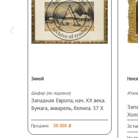
Зимой
Неиз
Шифер (по подписи)
Итал
Западная Европа, нач. ХХ века.
Запа
Бумага, акварель, белила. 37 Х
Холс
60 см (в свету) Подпись слева
Рес
внизу. Рама, стекло, паспарту
Продано:
50 000
Эсти
загр
раму
Не п