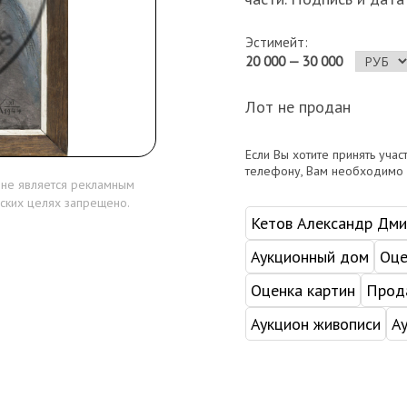
Эстимейт:
20 000 — 30 000
Лот не продан
Если Вы хотите принять учас
телефону, Вам необходимо
 не является рекламным
ских целях запрещено.
Кетов Александр Дми
Аукционный дом
Оце
Оценка картин
Прода
Аукцион живописи
А