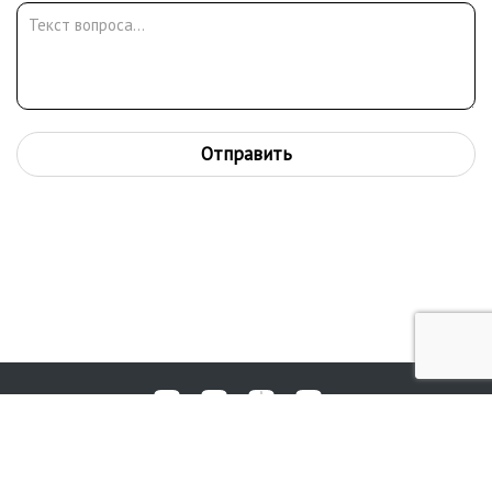
Отправить
Любые вопросы, жалобы или пожелания по работе аукциона вы
© 2017-2026. Аукционный Дом №1
можете отправить нам через форму обратной связи: