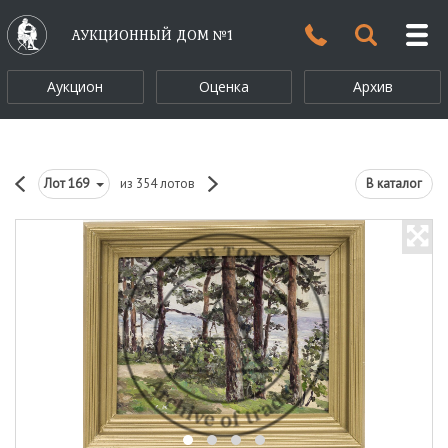
АУКЦИОННЫЙ ДОМ №1
Аукцион
Оценка
Архив
Лот
169
из 354 лотов
В каталог