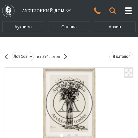
АУКЦИОННЫЙ ДОМ №1
Аукцион
Оценка
Архив
Лот
162
из 354 лотов
В каталог