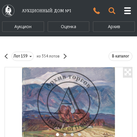
АУКЦИОННЫЙ ДОМ №1
Аукцион
Оценка
Архив
Лот
159
из 354 лотов
В каталог