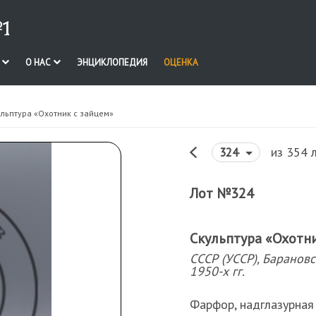
1
И
О НАС
ЭНЦИКЛОПЕДИЯ
ОЦЕНКА
ульптура «Охотник с зайцем»
из 354 
324
Лот №324
Скульптура «Охотн
СССР (УССР), Барановс
1950-х гг.
Фарфор, надглазурная