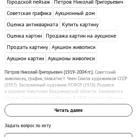
Городской пейзаж
Петров Николай Григорьевич
Советская графика
Аукционный дом
Оценка антиквариата
Купить картину
Оценка картин
Продажа картин на аукционе
Продать картину
Аукцион живописи
Аукцион картин
Аукционы живописи
Петров Николай Григорьевич (1919-2004 гг.).
Советский
живописец, график, плакатист. Член Союза художников СССР
(1957). Заслуженный художник РСФСР (1976). Родился
в деревне Напутново Владимирской области. Занимался в
студии Дома пионеров в Москве. В 1938 году поступил на
художественный факультет Московского текстильного
института, учился у А. В. Куприна, В. И. Быстренина, П. П.
Пашкова. Летом 1939 году в числе студентов-отличников
совершил поездку в Среднюю Азию для зарисовок
Задать вопрос по лоту
орнаментов, костюмов, архитектуры под руководством В. И.
Быстренина. В сентябре 1942 – уходит добровольцем в