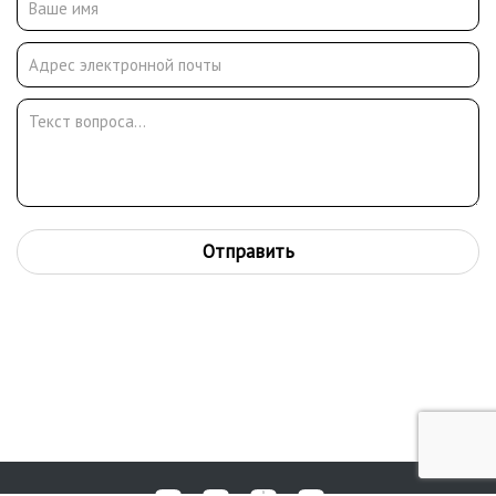
воздушно-десантные войска. В звании комсорга батальона
участвовал в боях на Курской дуге. В октябре 1943 года был
тяжело ранен. Вернувшись к учебе, с отличием защитил
диплом (1946) и был оставлен на кафедре рисунка и живописи
преподавателем. Учился на графическом факультете
Московского художественного института (1948–1953) у
М.С.Родионов, М.А.Доброва, М.М.Черемныха. Защитил диплом
по мастерской станковой графики – пять больших
акварельных листов на тему «Советские студенты»
(руководитель диплома Ю. П. Рейнер). Начиная с 1950-х годов
Отправить
его рисунки печатаются в журналах «Военные знания»,
«Дружные ребята», «Знание-сила», «Техника-молодежи». С
1953 – участник художественных выставок. Совершил
творческую поездку на целинные земли (1961), в на Дальний
Восток к пограничникам (1969). Совершил творческие поездки
в Среднюю Азию (1968, 1973, 1983).