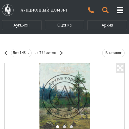
АУКЦИОННЫЙ ДОМ №1
Аукцион
Оценка
Архив
Лот
148
из 354 лотов
В каталог