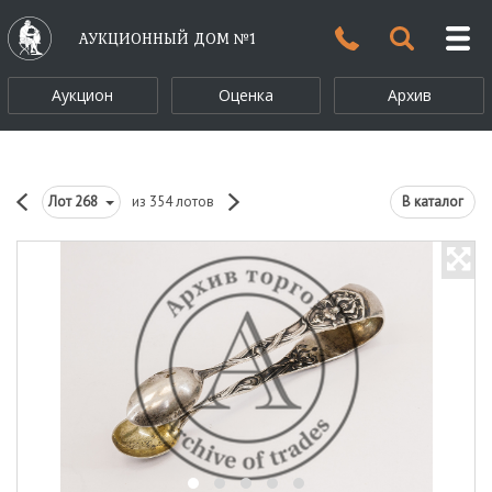
АУКЦИОННЫЙ ДОМ №1
Аукцион
Оценка
Архив
Лот
268
из 354 лотов
В каталог