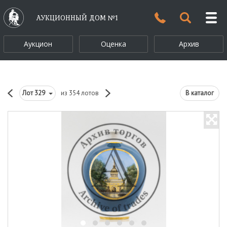
АУКЦИОННЫЙ ДОМ №1
Аукцион
Оценка
Архив
Лот
329
из 354 лотов
В каталог