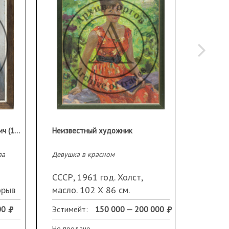
Кетов Александр Дмитриевич (1914 - 2011)
Неизвестный художник
ва
Девушка в красном
Обнаже
СССР, 1961 год. Холст,
СССР, 
орыв
масло. 102 Х 86 см.
акваре
Неразборчивая подпись в
свету)
00
Эстимейт:
150 000 — 200 000
Продано
левой части.
справа
Незначительные осыпи
паспар
Не продано