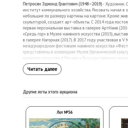
Петросян Эдмонд Грантович (1948–2019)
- Художник. 
институт коммунального хозяйства. Рисовать начал в 
небольшие по размеру картины на картоне. Кроме жи
скульптурой, создает арт-объекты. С 2014 года посто
первая персональная выставка в галерее АртНаив (201
«Средь гор» в Музее наивного искусства (2015), выст
в галерее Нагорная (2017). В 2017 году участвовал в V
международном фестивале наивного искусства «Фест
представлены в коллекциях Музея Органической культу
наивного искусства в Москве и Государственного муз
искусств в Шуши (Нагорный Карабах). Также произвед
в частных коллекциях в России и за рубежом.
Другие лоты этого аукциона
Лот №56