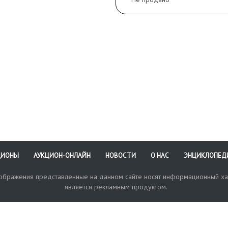
ЦИОНЫ
АУКЦИОН-ОНЛАЙН
НОВОСТИ
О НАС
ЭНЦИКЛОПЕД
зображения представленные на данном сайте носят информационный ха
является рекламным продуктом.
кая поддержка
Оплата и доставка
Политика конфиденциальнос
Любые в