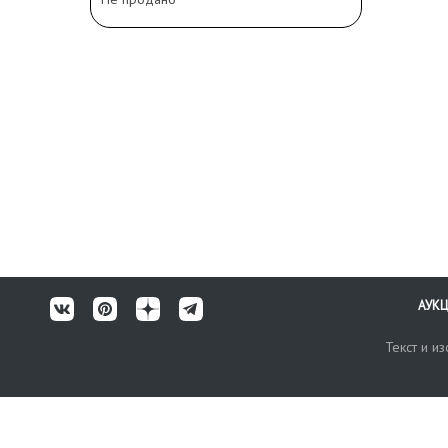
АУК
Текст и и
Карта сайта
Техничес