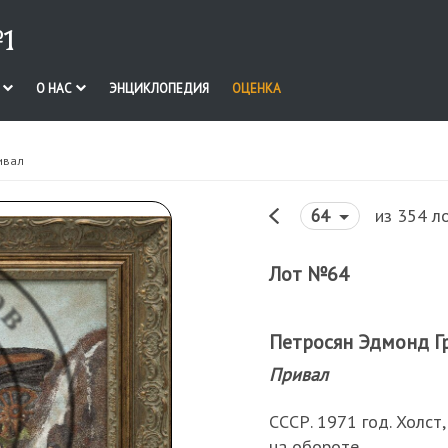
1
И
О НАС
ЭНЦИКЛОПЕДИЯ
ОЦЕНКА
ивал
из 354 л
64
Лот №64
Петросян Эдмонд Г
Привал
СССР. 1971 год. Холст,
на обороте