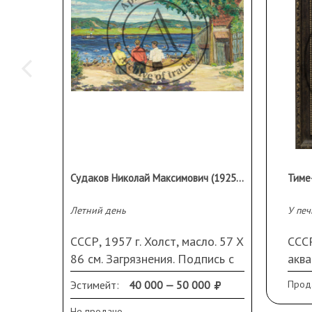
Судаков Николай Максимович (1925-1991)
Летний день
У печ
СССР, 1957 г. Холст, масло. 57 Х
СССР
86 см. Загрязнения. Подпись с
аква
оборота.
свет
Эстимейт:
40 000 — 50 000
Прод
српа
пасп
Не продано