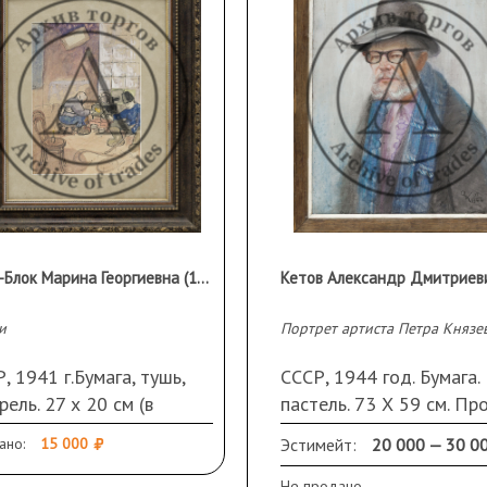
Тиме-Блок Марина Георгиевна (1913–1999 гг)
и
Портрет артиста Петра Князе
, 1941 г.Бумага, тушь,
СССР, 1944 год. Бумага.
рель. 27 х 20 см (в
пастель. 73 Х 59 см. Пр
у). Подпись и дата
в верхней правой части.
ано:
15 000
Эстимейт:
20 000 — 30 0
ва внизу. В раме, стекло,
Подпись и дата справа
арту.
внизу. В раме.
Не продано