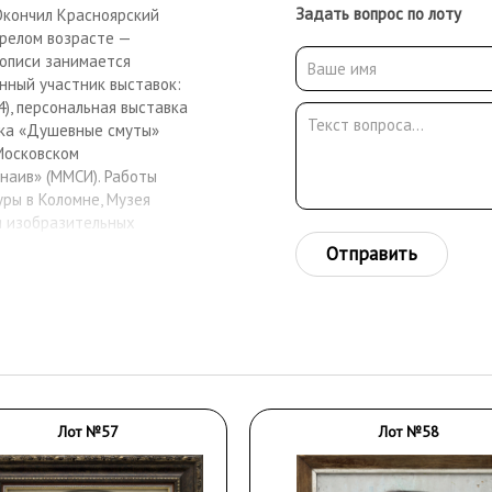
Задать вопрос по лоту
Окончил Красноярский
зрелом возрасте —
вописи занимается
янный участник выставок:
4), персональная выставка
авка «Душевные смуты»
 Московском
наив» (ММСИ). Работы
ры в Коломне, Музея
ея изобразительных
ения Петросяна хранятся
Отправить
Лот №57
Лот №58