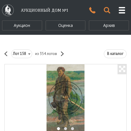
АУКЦИОННЫЙ ДОМ №1
Аукцион
Оценка
Архив
Лот
158
из 354 лотов
В каталог