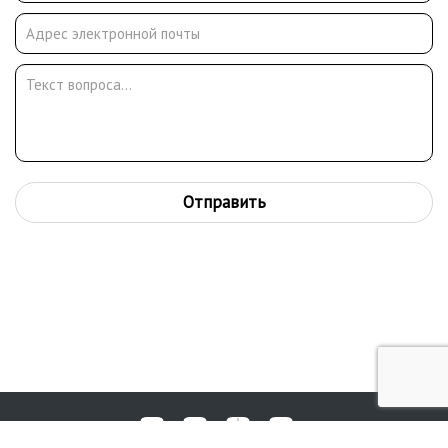
Гурзуфа" (1954 г.), "Хмурый вечер" (1957 г.), "Букет полевых
цветов" (1958 г.), "Столетний колхозник В. Романович" (1958 г.),
"Рыбак" (1961 г.), "Сосенки" (1962 г.), "На защиту Петрограда"
(1964 г.), "Уходили комсомольцы на защиту Петрограда" (1967
г.), "Разговор о Ленине" (темпера, 1969 г.).
Отправить