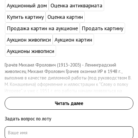
Аукционный дом
Оценка антиквариата
Купить картину
Оценка картин
Продажа картин на аукционе
Продать картину
Аукцион живописи
Аукцион картин
Аукционы живописи
Грачёв Михаил Фролович (1913-2003) - Ленинградский
живописец Михаил Фролович Грачев окончил ИР в 1948 г.,
выполнив в качестве дипломной работы (под руководством В.
М. Конашевича) оформление и иллюстрации к "Слову о полку
Игореве", и уже с 1951 г. его работы начали появляться на
ленинградских выставках. По окончании работы над
дипломным произведением Грачев продолжил развивать в
своем творчестве тему вышеупомянутого литературного
памятника, создав серию работ в технике гуашью "Слово о
Задать вопрос по лоту
полку Игореве" (1949-50 гг.). Перечисляя живописные
произведения художника, необходимо назвать также "Штурм
крепости Измаил 11 декабря 1790 г." (1953 г.), "Вид старого