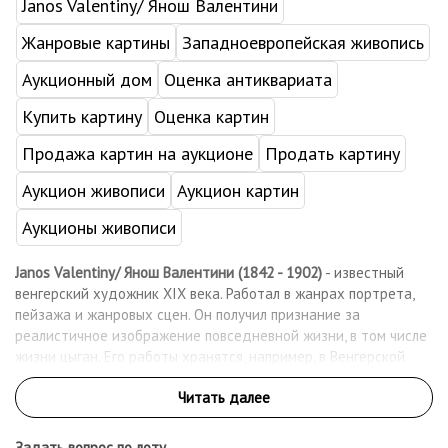
Janos Valentiny/ Янош Валентини
Жанровые картины
Западноевропейская живопись
Аукционный дом
Оценка антиквариата
Купить картину
Оценка картин
Продажа картин на аукционе
Продать картину
Аукцион живописи
Аукцион картин
Аукционы живописи
Janos Valentiny/ Янош Валентини (1842 - 1902)
- известный
венгерский художник XIX века. Работал в жанрах портрета,
пейзажа и жанровых сцен. Он получил признание за
реалистичное изображение повседневной жизни, в том числе
жизни цыган. Его работы хранятся, например, в Венгерской
национальной галерее в Будапеште и других музейных
собраниях
Задать вопрос по лоту