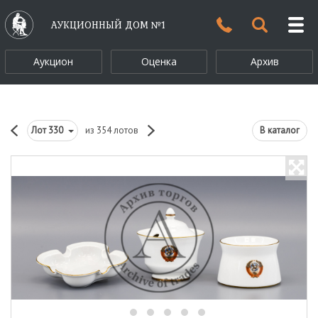
АУКЦИОННЫЙ ДОМ №1
Аукцион
Оценка
Архив
Лот
330
из 354 лотов
В каталог