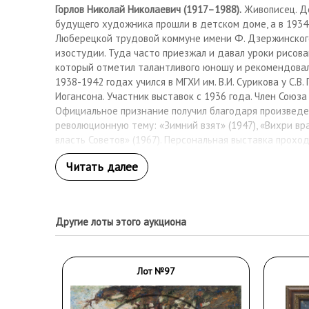
Горлов Николай Николаевич (1917–1988).
Живописец. Д
будущего художника прошли в детском доме, а в 1934 
Люберецкой трудовой коммуне имени Ф. Дзержинского
изостудии. Туда часто приезжал и давал уроки рисова
который отметил талантливого юношу и рекомендовал 
1938-1942 годах учился в МГХИ им. В.И. Сурикова у С.В. 
Иогансона. Участник выставок с 1936 года. Член Союза
Официальное признание получил благодаря произведе
революционную тему: «Зимний взят» (1947), «Вихри вр
власть Советов» (1967). Персональная выставка проходи
Работы художника находятся в ГТГ, ГРМ, многих регио
Другие лоты этого аукциона
Лот №97