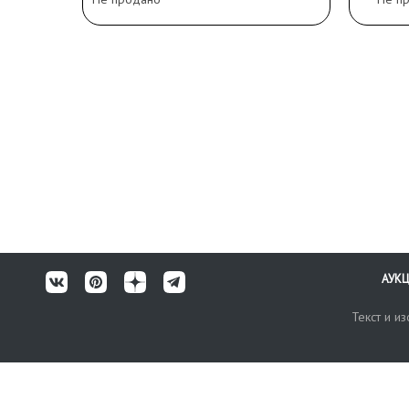
АУК
Текст и и
Карта сайта
Техничес