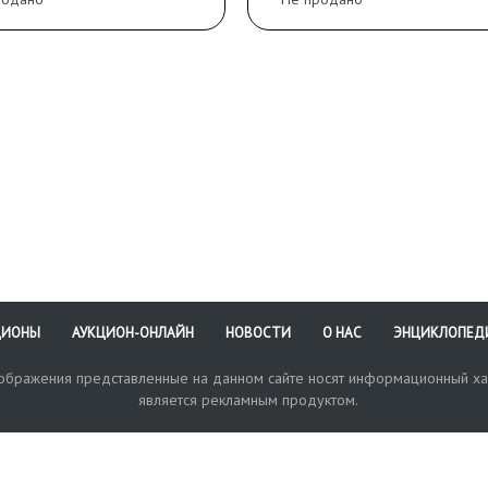
ЦИОНЫ
АУКЦИОН-ОНЛАЙН
НОВОСТИ
О НАС
ЭНЦИКЛОПЕД
зображения представленные на данном сайте носят информационный ха
является рекламным продуктом.
кая поддержка
Оплата и доставка
Политика конфиденциальнос
Любые в