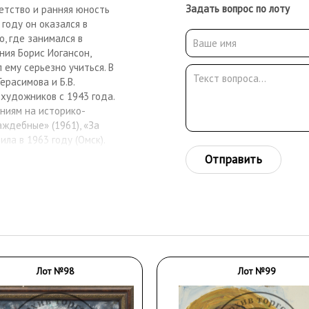
Задать вопрос по лоту
етство и ранняя юность
году он оказался в
, где занимался в
ния Борис Иогансон,
ему серьезно учиться. В
Герасимова и Б.В.
 художников с 1943 года.
ниям на историко-
аждебные» (1961), «За
ла в 1963 году (Омск).
нальных музеях.
Отправить
Лот №98
Лот №99