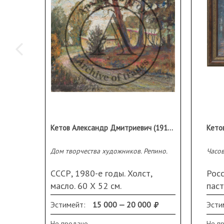
Кетов Александр Дмитриевич (1914 - 2011)
Дом творчества художников. Репино.
Часо
СССР, 1980-е годы. Холст,
Росс
масло. 60 Х 52 см.
паст
Подп
Эстимейт:
15 000 — 20 000
Эсти
Не продано
Не п