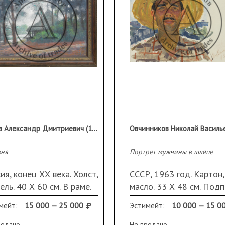
Кетов Александр Дмитриевич (1914 - 2011)
вня
Портрет мужчины в шляпе
ия, конец ХХ века. Холст,
СССР, 1963 год. Картон,
ель. 40 Х 60 см. В раме.
масло. 33 Х 48 см. Подп
ись и дата с оборота.
дата справа внизу
мейт:
15 000 — 25 000
Эстимейт:
10 000 — 15 0
родано
Не продано