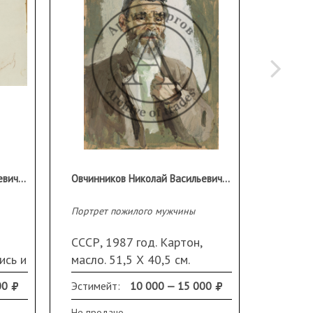
Овчинников Николай Васильевич (1918-2004)
Овчинников Николай Васильевич (1918-2004)
Портрет пожилого мужчины
Мужской
СССР, 1987 год. Картон,
СССР, 
ись и
масло. 51,5 Х 40,5 см.
масло.
Подпись и дата справа
дата н
00
Эстимейт:
10 000 — 15 000
Эстиме
внизу.
Повр6е
Не продано
Не прод