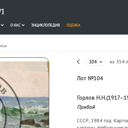
1
И
О НАС
ЭНЦИКЛОПЕДИЯ
ОЦЕНКА
ибой
из 354 
104
Лот №104
Горлов Н.Н.(1917–19
Прибой
СССР, 1984 год. Карто
картины. Небольшие п